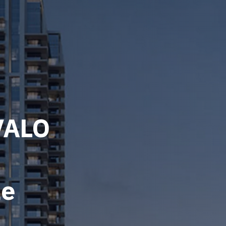
VALO
же