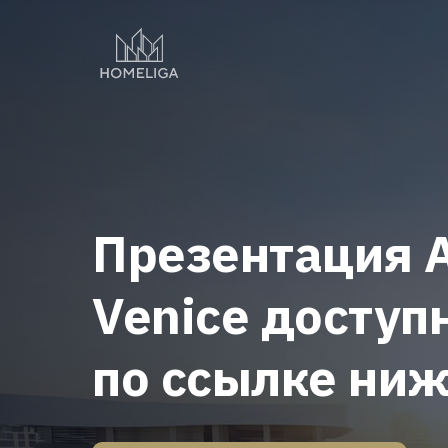
Презентация A
Venice доступ
по ссылке ни