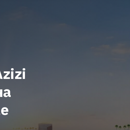
zizi
на
же