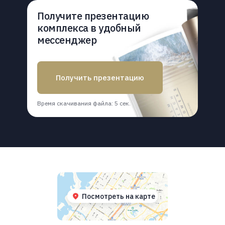
Получите презентацию
комплекса в удобный
мессенджер
Получить презентацию
Время скачивания файла: 5 сек.
Получите презентацию
Посмотреть на карте
Время скачивания
комплекса в удобный
Получить презентацию
файла: 5 сек.