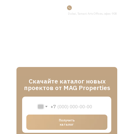
+7 (499) 490 61
24
Dubai, Tamani Arts Offices, офис 908
Каталог новостроек
Дубая от застройщика
MAG Properties
Скачайте каталог новых
проектов от MAG Properties
+7
Получить
каталог