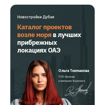
Новостройки Дубая
Каталог проектов
возле моря
в лучших
прибрежных
локациях
ОАЭ
Ольга Токмакова
ТОП-брокер
компании Хоумлига