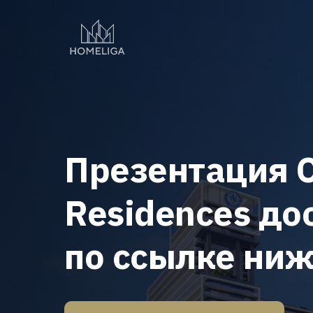
Презентация C
Residences до
по ссылке ни