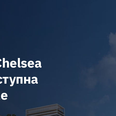
helsea
ступна
же