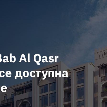
ab Al Qasr
ce
доступна
же